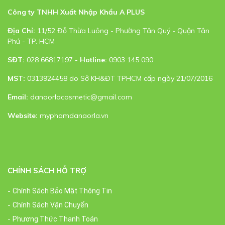
Công ty TNHH Xuất Nhập Khẩu A PLUS
Địa Chỉ:
11/52 Đỗ Thừa Luông - Phường Tân Quý - Quận Tân
Phú - TP. HCM
SĐT:
028 66817197
- Hotline:
0903 145 090
MST:
0313924458 do Sở KH&ĐT TPHCM cấp ngày 21/07/2016
Email:
danaorlacosmetic@gmail.com
Website:
myphamdanaorla.vn
CHÍNH SÁCH HỖ TRỢ
Chính Sách Bảo Mật Thông Tin
Chính Sách Vận Chuyển
Phương Thức Thanh Toán